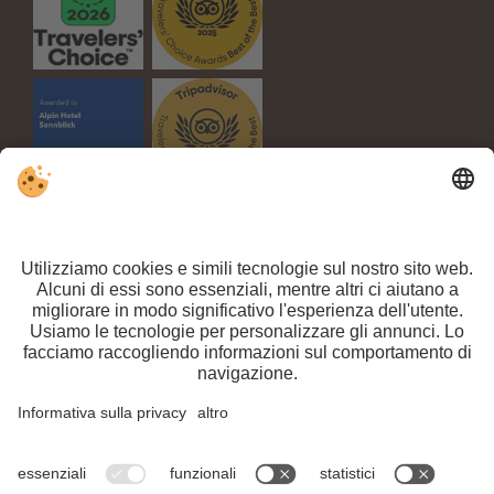
Part. IVA IT 03100450216 // CIN: IT021063A1TPPMV63T //
Sitemap