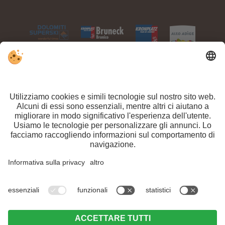
Part. IVA IT 03100450216 // CIN: IT021063A1TPPMV63T //
Sitemap
//
Editoria
//
Direttiva privacy
//
Impostazioni cookie individuali
// ©
Webdesign by
Arrivo
Partenza
Adulti
Bambini