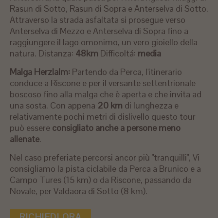
Rasun di Sotto, Rasun di Sopra e Anterselva di Sotto.
Attraverso la strada asfaltata si prosegue verso
Anterselva di Mezzo e Anterselva di Sopra fino a
raggiungere il lago omonimo, un vero gioiello della
natura. Distanza:
48km
Difficoltá:
media
Malga Herzlalm:
Partendo da Perca, l'itinerario
conduce a Riscone e per il versante settentrionale
boscoso fino alla malga che è aperta e che invita ad
una sosta. Con appena
20 km
di lunghezza e
relativamente pochi metri di dislivello questo tour
può essere
consigliato anche a persone meno
allenate
.
Nel caso preferiate percorsi ancor più "tranquilli", Vi
consigliamo la pista ciclabile da Perca a Brunico e a
Campo Tures (15 km) o da Riscone, passando da
Novale, per Valdaora di Sotto (8 km).
RICHIEDI ORA