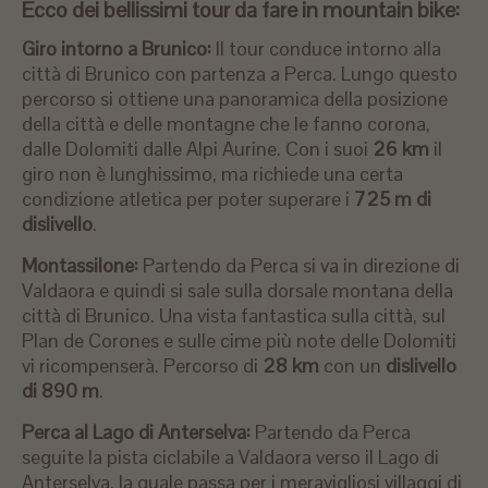
Ecco dei bellissimi tour da fare in mountain bike:
Giro intorno a Brunico:
Il tour conduce intorno alla
città di Brunico con partenza a Perca. Lungo questo
percorso si ottiene una panoramica della posizione
della città e delle montagne che le fanno corona,
dalle Dolomiti dalle Alpi Aurine. Con i suoi
26 km
il
giro non è lunghissimo, ma richiede una certa
condizione atletica per poter superare i
725 m di
dislivello
.
Montassilone:
Partendo da Perca si va in direzione di
Valdaora e quindi si sale sulla dorsale montana della
città di Brunico. Una vista fantastica sulla città, sul
Plan de Corones e sulle cime più note delle Dolomiti
vi ricompenserà. Percorso di
28 km
con un
dislivello
di 890 m
.
Perca al Lago di Anterselva:
Partendo da Perca
seguite la pista ciclabile a Valdaora verso il Lago di
Anterselva, la quale passa per i meravigliosi villaggi di