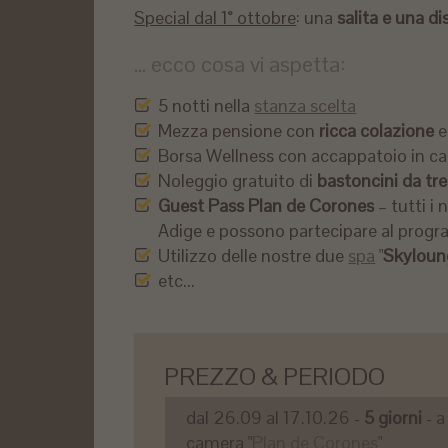
Special dal 1° ottobre
: ​​una
salita e una d
... ecco cosa vi aspetta:
5 notti nella
stanza scelta
Mezza pensione con
ricca colazione
Borsa Wellness con accappatoio in c
Noleggio gratuito di
bastoncini da tr
Guest Pass Plan de Corones
– tutti i
Adige e possono partecipare al progr
Utilizzo delle nostre due
spa
"
Skyloun
etc...
PREZZO & PERIODO
dal 26.09 al 17.10.26 -
5 giorni
- a
camera "
Plan de Corones
"