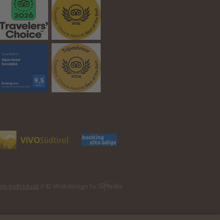
ie individuali
// © Webdesign by