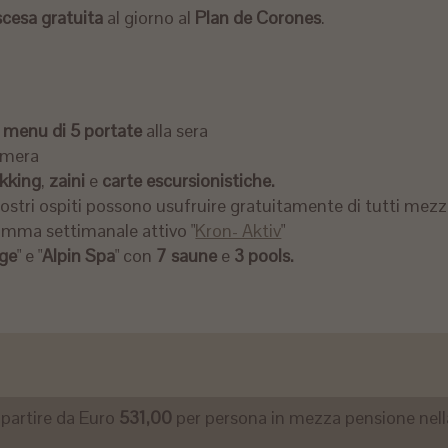
iscesa gratuita
al giorno al
Plan de Corones
.
e
menu di 5 portate
alla sera
amera
ekking
,
zaini
e
carte escursionistiche.
 nostri ospiti possono usufruire gratuitamente di tutti mezz
amma settimanale attivo "
Kron- Aktiv
"
ge
" e "
Alpin Spa
" con
7 saune
e
3 pool
s.
 partire da Euro
531,00
per persona in mezza pensione nell