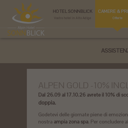
HOTEL SONNBLICK
CAMERE & PR
Vostro hotel in Alto Adige
Offerte
ASSISTEN
ALPEN GOLD -10% INC
Dal 26.09 al 17.10.26 avrete il 10% di sc
doppia.
Godetevi delle giornate piene di emozioni a
nostra
ampia zona spa
. Per concludere a