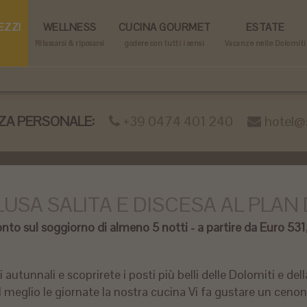
EZZI
WELLNESS
CUCINA GOURMET
ESTATE
Rilassarsi & riposarsi
godere con tutti i sensi
Vacanze nelle Dolomiti
ZA PERSONALE:
+39 0474 401 240
hotel@s
LUSA SALITA E DISCESA AL PLA
onto sul soggiorno di almeno 5 notti - a partire da Euro 53
utunnali e scoprirete i posti più belli delle Dolomiti e dell
l meglio le giornate la nostra cucina Vi fa gustare un cenon