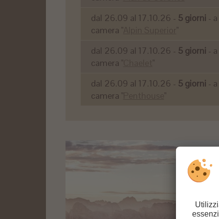
dal 26.09 al 17.10.26 -
5 giorni
- a
camera "
Alpin Superior
"
dal 26.09 al 17.10.26 -
5 giorni
- a
camera "
Chaelet
"
dal 26.09 al 17.10.26 -
5 giorni
- a
camera "
Penthouse
"