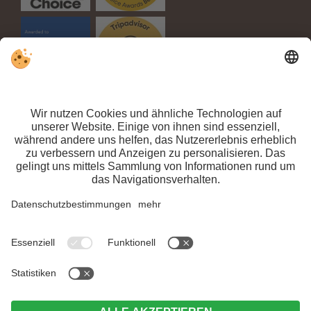
MwSt.-Nr. IT 03100450216 // CIN: IT021063A1TPPMV63T
//
Impressum
//
Datenschutz
//
Individuelle Cookie-Einstellungen
// ©