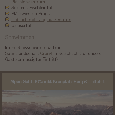
Biathlonzentrum
Sexten - Fischleintal
Plätzwiese in Prags
Toblach mit Langlaufzentrum
Gsiesertal
Schwimmen
Im Erlebnisschwimmbad mit
Saunalandschaft
Cron4
in Reischach (für unsere
Gäste ermässigter Eintritt)
Alpen Gold -10% inkl. Kronplatz Berg & Talfahrt