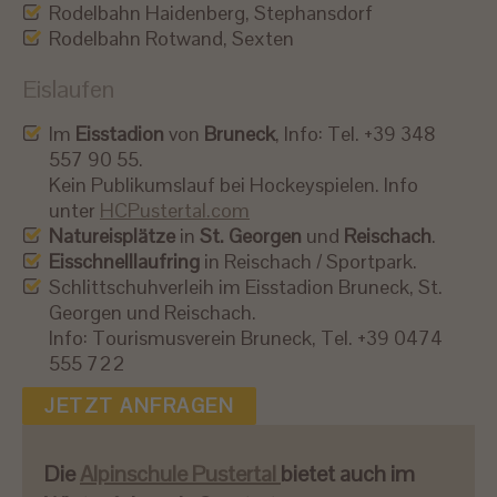
Rodelbahn Haidenberg, Stephansdorf
Rodelbahn Rotwand, Sexten
Eislaufen
Im
Eisstadion
von
Bruneck
, Info: Tel. +39 348
557 90 55.
Kein Publikumslauf bei Hockeyspielen. Info
unter
HCPustertal.com
Natureisplätze
in
St. Georgen
und
Reischach
.
Eisschnelllaufring
in Reischach / Sportpark.
Schlittschuhverleih im Eisstadion Bruneck, St.
Georgen und Reischach.
Info: Tourismusverein Bruneck, Tel. +39 0474
555 722
JETZT ANFRAGEN
Die
Alpinschule Pustertal
bietet auch im