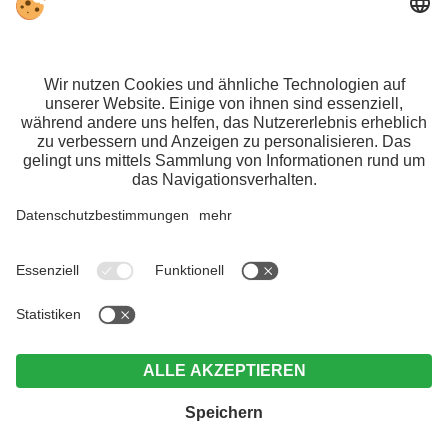
MwSt.-Nr. IT 03100450216 // CIN: IT021063A1TPPMV63T
//
Impressum
//
Datenschutz
//
Individuelle Cookie-Einstellungen
// ©
Webdesign by
Anreise
Abreise
Erwachsene
Kinder
SENDEN