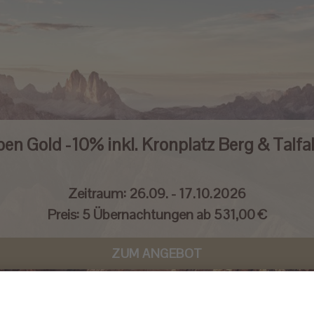
pen Gold -10% inkl. Kronplatz Berg & Talfa
Zeitraum:
26.09. - 17.10.2026
Preis:
5 Übernachtungen ab 531,00 €
ZUM ANGEBOT