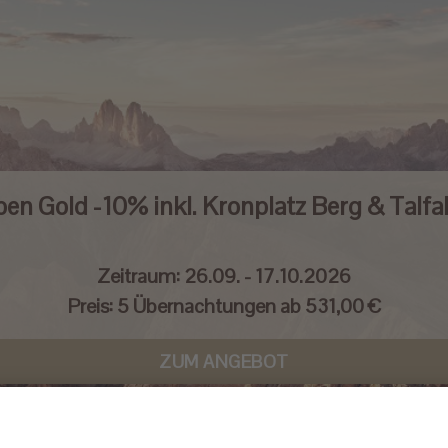
pen Gold -10% inkl. Kronplatz Berg & Talfa
Zeitraum:
26.09. - 17.10.2026
Preis:
5 Übernachtungen ab 531,00 €
ZUM ANGEBOT